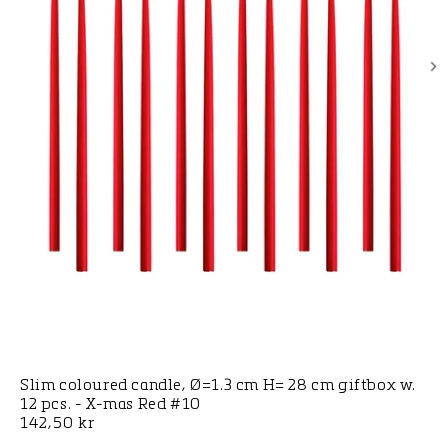
Slim coloured candle, Ø=1.3 cm H= 28 cm giftbox w.
12 pcs. - X-mas Red #10
Normalpris
142,50 kr