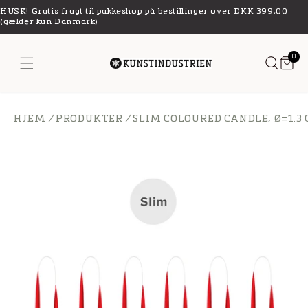
Gå til
HUSK! Gratis fragt til pakkeshop på bestillinger over DKK 399,00
indhold
(gælder kun Danmark)
0
Kurv
0
 missing: da.general.menu
vare
HJEM
/
PRODUKTER
/
SLIM COLOURED CANDLE, Ø=1.3 C