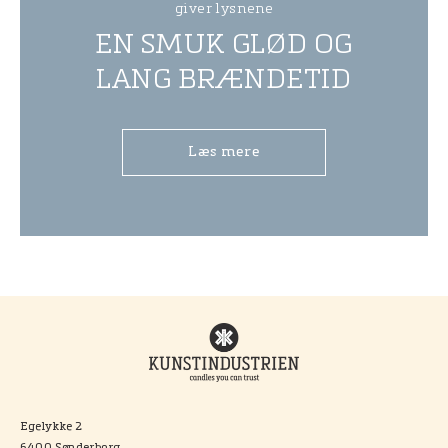
giver lysnene
EN SMUK GLØD OG
LANG BRÆNDETID
Læs mere
Egelykke 2