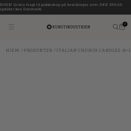
Gå til
HUSK! Gratis fragt til pakkeshop på bestillinger over DKK 399,00
indhold
(gælder kun Danmark)
0
Kurv
0
 missing: da.general.menu
vare
HJEM
/
PRODUKTER
/
ITALIAN CHURCH CANDLES. Ø=1.3