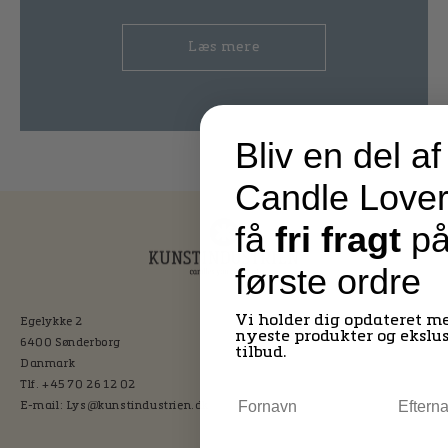
Læs mere
Bliv en del af
Candle Lover
få
fri fragt
p
første ordre
Vi holder dig opdateret m
Egelykke 2
nyeste produkter og ekslu
6400 Sønderborg
tilbud.
Danmark
Tlf. +45 70 26 12 02
E-mail: Lys@kunstindustrien.dk