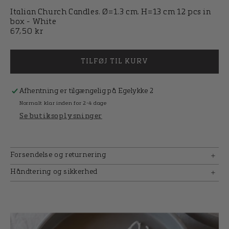
Italian Church Candles. Ø=1.3 cm. H=13 cm 12 pcs in
box - White
Normalpris
67,50 kr
TILFØJ TIL KURV
Afhentning er tilgængelig på
Egelykke 2
Normalt klar inden for 2-4 dage
Se butiksoplysninger
Forsendelse og returnering
Håndtering og sikkerhed