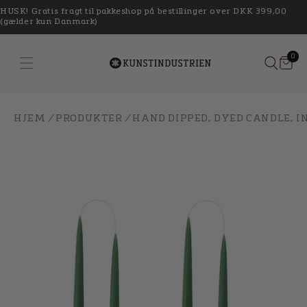
Gå til
HUSK! Gratis fragt til pakkeshop på bestillinger over DKK 399,00
indhold
(gælder kun Danmark)
0
Kurv
0
 missing: da.general.menu
vare
HJEM
/
PRODUKTER
/
HAND DIPPED, DYED CANDLE, IN 