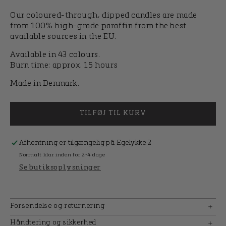
Our coloured-through, dipped candles are made
from 100% high-grade paraffin from the best
available sources in the EU.
Available in 43 colours.
Burn time:
approx.
15
hours
Made in Denmark.
TILFØJ TIL KURV
Afhentning er tilgængelig på
Egelykke 2
Normalt klar inden for 2-4 dage
Se butiksoplysninger
Forsendelse og returnering
Håndtering og sikkerhed