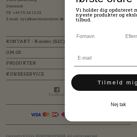
6400 Sønderborg
Danmark
Vi holder dig opdateret 
Tlf. +45 70 26 12 02
nyeste produkter og eksl
E-mail: Lys@kunstindustrien.dk
tilbud.
KONTAKT - Kunder (B2C)
OM OS
PRODUKTER
KUNDESERVICE
Tilmeld mi
Facebook
Instagram
Facebook
Instagram
Nej tak
Copyright © 2023. KUNSTINDUSTRIEN. All rights reserved.