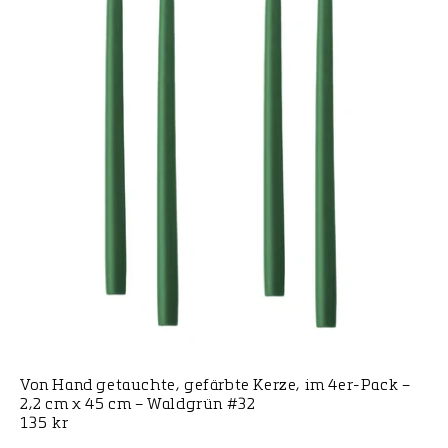
Von Hand getauchte, gefärbte Kerze, im 4er-Pack –
2,2 cm x 45 cm – Waldgrün #32
Normaler
135 kr
Preis